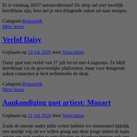
Er is vandaag 28/07 natourcriterium! De shop zal zeer moeilijk
bereikbaar zijn, best stel je niet-dringende zaken uit naar morgen.
Categorie:
Belangrijk
Meer lezen
Verlof Daisy
Geplaatst op
24 juli 2026
door
Skinculture
Daisy gaat met verlof van 27 juli tot en met 4 augustus. Ze blijft
bereikbaar via de gewoonlijke platformen, maar voor dringende
zaken contacteer je best rechtstreeks de shop.
Categorie:
Belangrijk
Meer lezen
Aankondiging gast artiest: Mozart
Geplaatst op
21 juli 2026
door
Skinculture
Zoals de meeste onder jullie weten hebben we momenteel tijdelijk
een stoeltje vrij; en we willen graag aan deze jonge artiest de kans
geven om zich verder te ontwikkelen en daardoor meteen ook ons