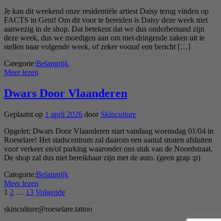
Je kan dit weekend onze residentiële artiest Daisy terug vinden op
FACTS in Gent! Om dit voor te bereiden is Daisy deze week niet
aanwezig in de shop. Dat betekent dat we dus onderbemand zijn
deze week, dus we moedigen aan om niet-dringende zaken uit te
stellen naar volgende week, of zeker vooraf een bericht […]
Categorie:
Belangrijk
Meer lezen
Dwars Door Vlaanderen
Geplaatst op
1 april 2026
door
Skinculture
Opgelet; Dwars Door Vlaanderen start vandaag woensdag 01/04 in
Roeselare! Het stadscentrum zal daarom een aantal straten afsluiten
voor verkeer en/of parking waaronder ons stuk van de Noordstraat.
De shop zal dus niet bereikbaar zijn met de auto. (geen grap :p)
Categorie:
Belangrijk
Meer lezen
Berichten
1
2
…
13
Volgende
paginering
skinculture@roeselare.tattoo