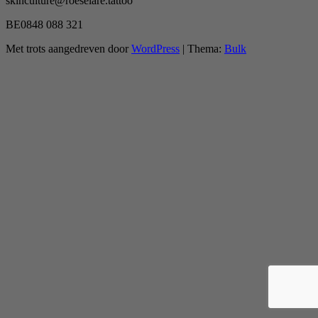
skinculture@roeselare.tattoo
BE0848 088 321
Met trots aangedreven door
WordPress
|
Thema:
Bulk